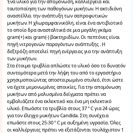
Ένα υλικό για την απομόνωση, καλλιέργεια και
ταυτοποίηση των παθογόνων μυκήτων. Η ακτιδιόνη
αναστέλλει την ανάπτυξη των σαπροφυτικών
μυκήτων. Η χλωραμφαινικόλη, είναι ένα αντιβιοτικό
το οποίο δρα ανασταλτικά σε μια μεγάλη γκάμα
gram(+) και gram(-) βακτηριδίων. Οι πεπτόνες είναι
πηγή νιτρογενών παραγόντων ανάπτυξης . Η
δεξτρόζη αποτελεί πηγή ενέργειας για την ανάπτυξη
των μυκήτων.
Στα έτοιμα τρυβλία απλώστε το υλικό όσο το δυνατόν
συντομότερα μετά την λήψη του από το εργαστήριο
χρησιμοποιώντας αποστειρωμένο στυλεό, έτσι ώστε
να έχετε μεμονωμένες αποικίες. Για την απομόνωση
μυκήτων από μολυσμένα δείγματα πρέπει να
εμβολιάζετε ένα εκλεκτικό και ένα μη εκλεκτικό
υλικό. Επωάστε τα τρυβλία στους 37 º C για 24 ώρες
για τον έλεγχο μυκήτων Candida. Στη συνέχεια
επωάστε στους 25-30 º C με αυξημένη υγρασία. Όλες
οι καλλιέργειες πρέπει να εξετάζονται τουλάχιστον 1