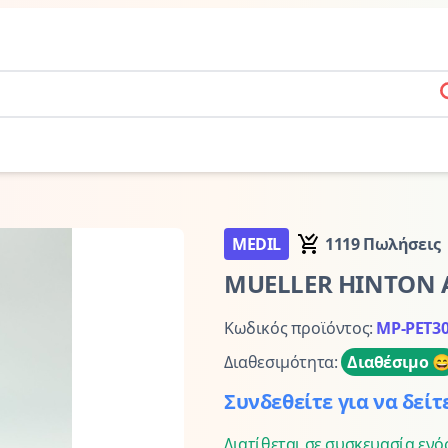
s
MEDIL
1119
Πωλήσεις
MUELLER HINTON 
Κωδικός προϊόντος
:
MP-PET3
Διαθεσιμότητα
:
Διαθέσιμο

Συνδεθείτε για να δείτ
Διατίθεται σε συσκευασία ενό