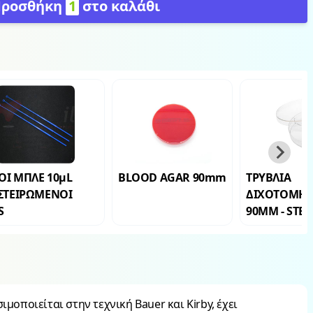
Προσθήκη
1
στο καλάθι
ΟΙ ΜΠΛΕ 10μL
BLOOD AGAR 90mm
ΤΡΥΒΛΙΑ
ΣΤΕΙΡΩΜΕΝΟΙ
ΔΙΧΟΤΟΜΗΜ
S
90MM - STER
μοποιείται στην τεχνική Bauer και Kirby, έχει