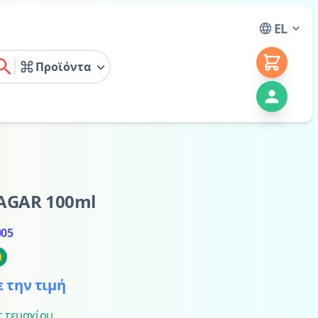
EL
Προϊόντα
earch
AGAR 100ml
005

ε την τιμή
ς τεμαχίου