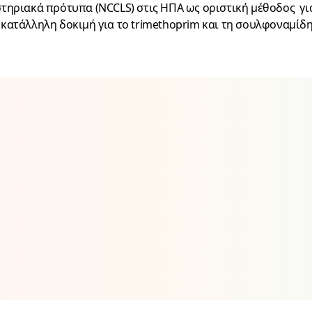
στηριακά πρότυπα (NCCLS) στις ΗΠΑ ως οριστική μέθοδος για
 κατάλληλη δοκιμή για το trimethoprim και τη σουλφοναμίδη