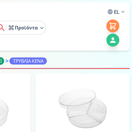
EL
Προϊόντα
earch
>
Ι
ΤΡΥΒΛΙΑ ΚΕΝΑ