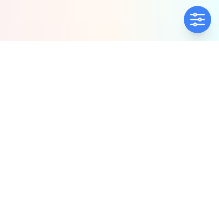
ΕΤΑΙΡΕΊΑ
ΠΟΛΙΤΙΚΈΣ
Ποιοί Είμαστε
Πολιτική Ποιότητας
Αντιπροσωπίες
Πολιτική Απορρήτου
Δήλωση συμμόρφωσης
Πολιτική Προλ.
Παρενόχλ. & Βιας
ΕΠΙΚΟΙΝΩΝΊΑ
ΧΆΡΤΗΣ ΙΣΤΟΤΌΠΟΥ
23920 64292
Προϊόντα